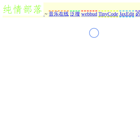
~
音乐在线
泛搜
webbud
TinyCode
JaxEdit